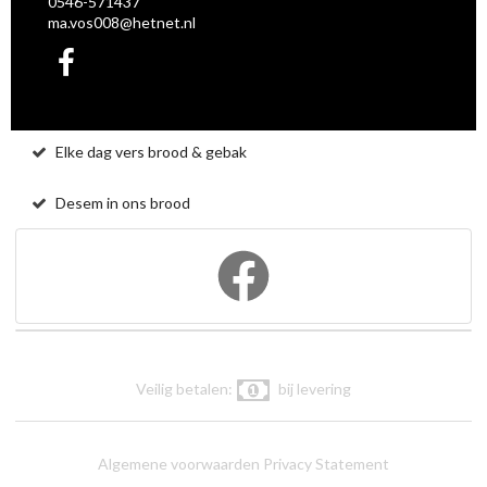
0546-571437
ma.vos008@hetnet.nl
Elke dag vers brood & gebak
Desem in ons brood
Veilig betalen:
bij levering
Algemene voorwaarden
Privacy Statement